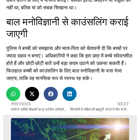
उसने डराने के लिए ये योजना बनाई। उसका इरादा अपहरण या वसूली का
नहीं था, बल्कि मां को सबक सिखाना था।
बाल मनोविज्ञानी से काउंसलिंग कराई
जाएगी
पुलिस ने बच्ची को समझाया और माता-पिता को चेतावनी दी कि बच्चों पर
ज्यादा दबाव न बनाएं। अधिकारियों ने कहा कि इस उम्र में बच्चे संवेदनशील
होते हैं और छोटी-छोटी बातें उन्हें बड़ा कदम उठाने को उकसा सकती हैं।
फिलहाल बच्ची को काउंसलिंग के लिए बाल मनोविज्ञानी के पास भेजा
जाएगा, ताकि वह मानसिक रूप से स्वस्थ रह सके।
PREVIOUS
NEXT
एमपी में अतिथि शिक्षकों का ई-अटेंडेंस अनिवार्य, शिक्षक संघ कर रहा विरोध
सिंगरौली में महिला की बहादुरीं: जंगल में मौत से भिड़ गई ‘शेरनी’ पत्नी, भालुओं से बचाई पति की जान