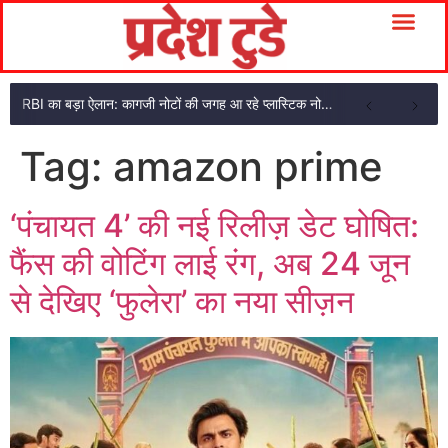
RBI का बड़ा ऐलान: कागजी नोटों की जगह आ रहे प्लास्टिक नोट, ₹10-₹20 के नोट बदल जाएंगे
Tag:
amazon prime
‘पंचायत 4’ की नई रिलीज़ डेट घोषित:
फैंस की वोटिंग लाई रंग, अब 24 जून
से देखिए ‘फुलेरा’ का नया सीज़न