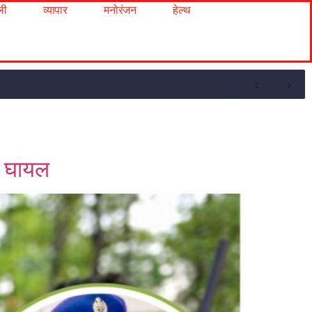
ली
व्यापार
मनोरंजन
हेल्थ
ी घायल