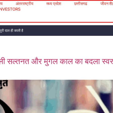
रीय
अंतरराष्ट्रीय
मध्य प्रदेश
छत्तीसगढ
जीवन शै
INVESTORS
ूरी दाल ही काली है
ी सल्तनत और मुगल काल का बदला स्वरूप