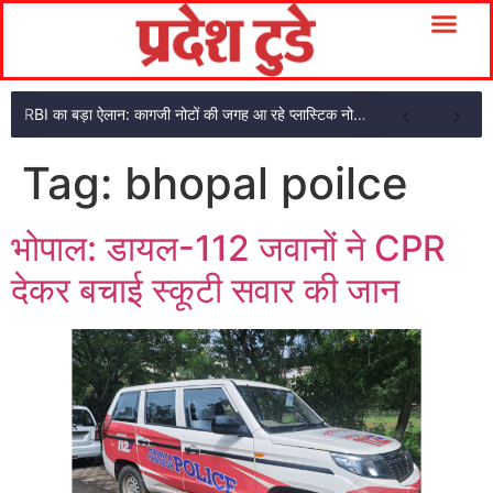
RBI का बड़ा ऐलान: कागजी नोटों की जगह आ रहे प्लास्टिक नोट, ₹10-₹20 के नोट बदल जाएंगे
Tag:
bhopal poilce
भोपाल: डायल-112 जवानों ने CPR
देकर बचाई स्कूटी सवार की जान