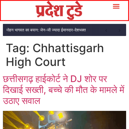
मोहन भागवत का बयान: जेन-जी ज्यादा ईमानदार-देशभक्त
Tag:
Chhattisgarh
High Court
छत्तीसगढ़ हाईकोर्ट ने DJ शोर पर
दिखाई सख्ती, बच्चे की मौत के मामले में
उठाए सवाल