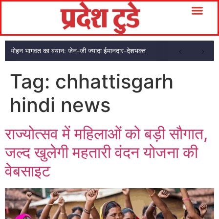
मोहन भागवत का बयान: जेन-जी ज्यादा ईमानदार-देशभक्त
Tag:
chhattisgarh
hindi news
राज्योत्सव में महिलाओं को बड़ी सौगात,
जल्द खुलेगी महतारी वंदन योजना की
वेबसाइट