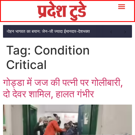
मोहन भागवत का बयान: जेन-जी ज्यादा ईमानदार-देशभक्त
Tag:
Condition
Critical
गोड्डा में जज की पत्नी पर गोलीबारी,
दो देवर शामिल, हालत गंभीर