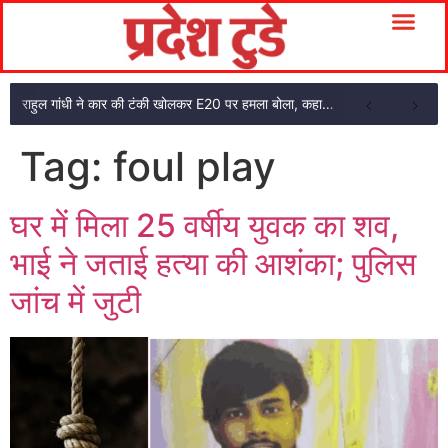
राहुल गांधी ने कार की टंकी खोलकर E20 पर हमला बोला, कहा- पूरी दाल ही काली है
Tag:
foul play
घर में मिला 25 वर्षीय युवक का शव,
भाई ने जताई हत्या की आशंका; पुलिस
जांच में जुटी