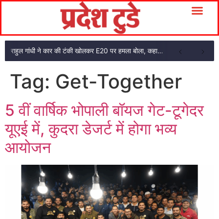
राहुल गांधी ने कार की टंकी खोलकर E20 पर हमला बोला, कहा- पूरी दाल ही काली है
Tag:
Get-Together
5 वीं वार्षिक भोपाली बॉयज गेट-टूगेदर
यूएई में, कुदरा डेजर्ट में होगा भव्य
आयोजन