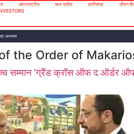
रीय
अंतरराष्ट्रीय
मध्य प्रदेश
छत्तीसगढ
जीवन शै
INVESTORS
 पत्र अपनाया
f the Order of Makarios
ोच्च सम्मान ‘ग्रैंड क्रॉस ऑफ द ऑर्डर 