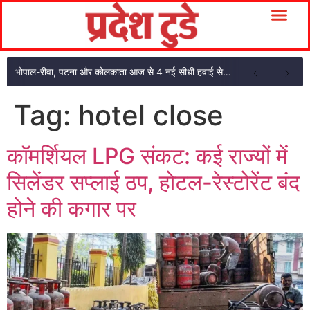
भोपाल-रीवा, पटना और कोलकाता आज से 4 नई सीधी हवाई सेवाएं: CM मोहन यादव ने दिखाई हरी झंडी
Tag:
hotel close
कॉमर्शियल LPG संकट: कई राज्यों में
सिलेंडर सप्लाई ठप, होटल-रेस्टोरेंट बंद
होने की कगार पर