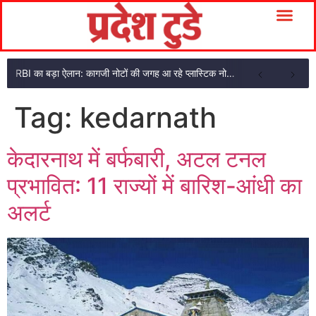
RBI का बड़ा ऐलान: कागजी नोटों की जगह आ रहे प्लास्टिक नोट, ₹10-₹20 के नोट बदल जाएंगे
Tag:
kedarnath
केदारनाथ में बर्फबारी, अटल टनल
प्रभावित: 11 राज्यों में बारिश-आंधी का
अलर्ट