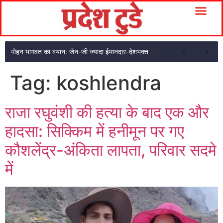
मोहन भागवत का बयान: जेन-जी ज्यादा ईमानदार-देशभक्त
Tag:
koshlendra
राजा रघुवंशी की हत्या के बाद एक और
हादसा: सिक्किम में हनीमून पर गए
कौशलेंद्र-अंकिता लापता, परिवार सदमे
में