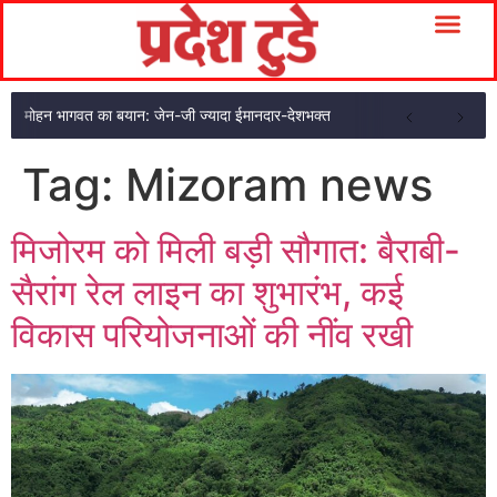
मोहन भागवत का बयान: जेन-जी ज्यादा ईमानदार-देशभक्त
Tag:
Mizoram news
मिजोरम को मिली बड़ी सौगात: बैराबी-
सैरांग रेल लाइन का शुभारंभ, कई
विकास परियोजनाओं की नींव रखी