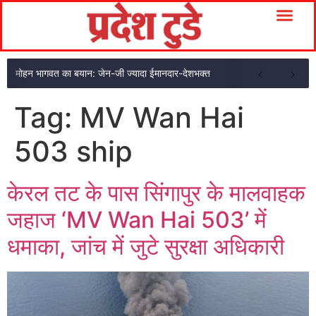
मोहन भागवत का बयान: जेन-जी ज्यादा ईमानदार-देशभक्त
Tag:
MV Wan Hai
503 ship
केरल तट के पास सिंगापुर के मालवाहक
जहाज ‘MV Wan Hai 503’ में
धमाका, जांच में जुटे सुरक्षा अधिकारी