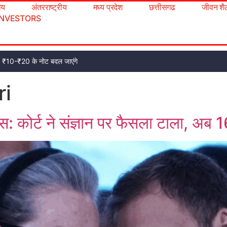
रीय
अंतरराष्ट्रीय
मध्य प्रदेश
छत्तीसगढ
जीवन शै
INVESTORS
ट, ₹10-₹20 के नोट बदल जाएंगे
ri
ेस: कोर्ट ने संज्ञान पर फैसला टाला, अब