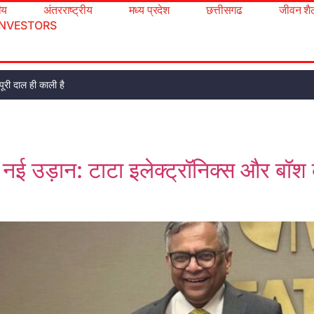
रीय
अंतरराष्ट्रीय
मध्य प्रदेश
छत्तीसगढ
जीवन शै
INVESTORS
ूरी दाल ही काली है
नई उड़ान: टाटा इलेक्ट्रॉनिक्स और बॉश क