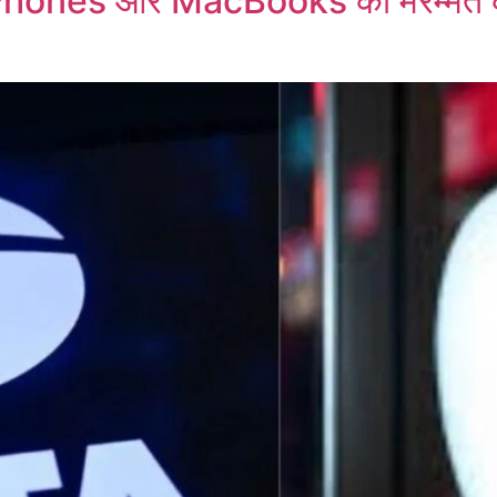
र: iPhones और MacBooks की मरम्मत 