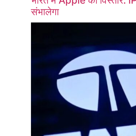
भारत में Apple का विस्ता
संभालेगा