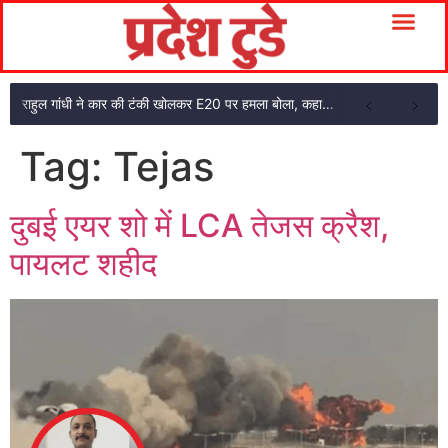
राहुल गांधी ने कार की टंकी खोलकर E20 पर हमला बोला, कहा- पूरी दाल ही काली है
Tag:
Tejas
दुबई एयर शो में LCA तेजस क्रैश,
पायलट शहीद