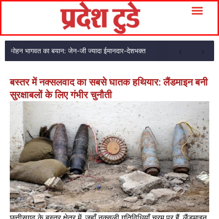
मोहन भागवत का बयान: जेन-जी ज्यादा ईमानदार-देशभक्त
बस्तर में नक्सलवाद का सबसे घातक हथियार: लैंडमाइन बनी
सुरक्षाबलों के लिए गंभीर चुनौती
छत्तीसगढ़ के बस्तर क्षेत्र में, जहाँ नक्सली गतिविधियाँ चरम पर हैं, लैंडमाइन