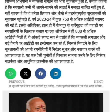
विभिन्न अभियानों में नक्सली संगठन को भारी नुकसान हुआ है. उनका कहना
है कि नक्सली कभी भी आमने-सामने की लड़ाई में मजबूत साबित नहीं हुए हैं.
यही कारण है कि वे हमेशा छिपकर और धोखे से षड्यंत्रपूर्वक सुरक्षाबलों को
नुकसान पहुंचाते हैं. वर्ष 2023-24 में कुल 750 से अधिक आईईडी बरामद
की गई हैं. इसके अतिरिक्त, हाल ही में बीजापुर के कर्रेगुट्टा की पहाड़ी पर
नक्सलियों के खिलाफ चलाए गए एक ऑपरेशन में ही 800 से अधिक
आईईडी मिली हैं. ये आंकड़े स्पष्ट रूप से दर्शाते हैं कि नक्सली लगातार और
बड़े पैमाने पर आईईडी का इस्तेमाल कर रहे हैं, जिससे निपटने के लिए
सुरक्षाबलों को अपनी रणनीतियों में निरंतर सुधार और नवाचार करने की
आवश्यकता है. यह एक ऐसी चुनौती है जिसका सामना करने के लिए निरंतर
सतर्कता और आधुनिक तकनीक की आवश्यकता है.
PREVIOUS
NEXT
11 जून की रात दिखेगा खास स्ट्रॉबेरी मून, जानिए क्यों होता है इतना खास और इसका नाम क्या है
राजा रघुवंशी हत्याकांड में नया मोड़: हवाला कनेक्शन से गहराया रहस्य, जितेंद्र रघुवंशी की तलाश तेज