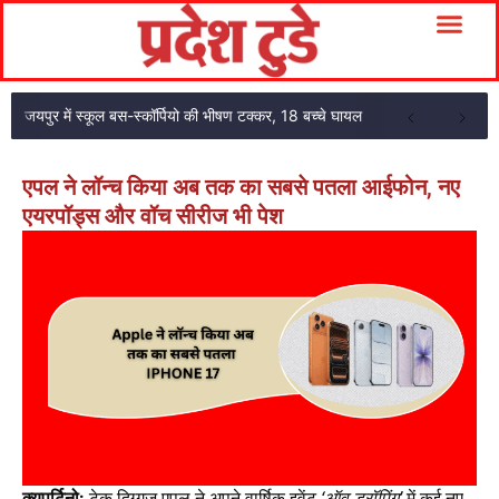
जयपुर में स्कूल बस-स्कॉर्पियो की भीषण टक्कर, 18 बच्चे घायल
एपल ने लॉन्च किया अब तक का सबसे पतला आईफोन, नए
एयरपॉड्स और वॉच सीरीज भी पेश
क्यूपर्टिनो:
टेक दिग्गज एपल ने अपने वार्षिक इवेंट
‘ऑव ड्रॉपिंग’
में कई नए