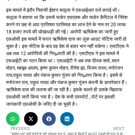
इस मामले में इंदौर निवासी ईशान सलूजा ने एफआईआर दर्ज कराई थी।
सलूजा ने बताया था कि उससे यार्कर एफएक्स और यार्कर कैपिटल में निवेश
करने पर छह से आठ प्रतिशत प्रतिमाह का लाभ देने के नाम पर 20 लाख
18 हजार रुपये की धोखाधड़ी की गई। आरोपी ऋषिकेश का जारी हुए
एलओसी इस मामले में फरार ऋषिकेश दास का लुक आउट नोटिस जारी हो
चुका है। इस नोटिस के बाद वह देश से बाहर भाग नहीं सकेगा। एसटीएफ ने
अब तक 12 आरोपियों की गिरμतारी की है। एसटीएफ ने इस मामले में
एसआईटी का गठन किया था। एसआईटी ने अब तक दीपक शर्मा, मदन
मोहन, महबूब आलम, कृष्ण कुमार मोहन, रीतेश झा, विजय रावत, मनोरंजन
राय,राहुल यादव और पंकज कुमार गुंजन को गिरμतार किया है। इसमें से
मनोरंजन राय, राहुल यादव और पंकज कुमार गुंजन कंपनी के डायरेक्टर हैं।
ऋषिकेश दास की तलाश की जा रही है। इसके चलते ही उसके खिलाफ
एलओसी जारी किया गया है। देश के सभी एयरपोर्ट , पोर्ट पर इसकी
जानकारी एलओसी के जरिए दी जा चुकी है।
PREVIOUS
NEXT
“कातिल दवा” वाली कंपनी के सारे प्रोडक्ट मप्र में बैन…
चंबल के बीहड़ों में अब IIT रुड़की की मदद से सोलर से बिजली बनाएगी सरकार