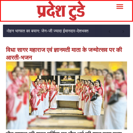
मोहन भागवत का बयान: जेन-जी ज्यादा ईमानदार-देशभक्त
विधा सागर महाराज एवं ज्ञानमती माता के जन्मोत्सव पर की
आरती-भजन