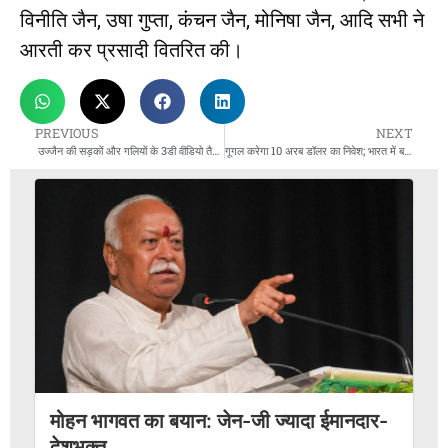
विनीति जैन, उषा गुप्ता, कंचन जैन, मोनिषा जैन, आदि सभी ने
आरती कर प्रसादी वितरित की।
PREVIOUS
NEXT
उज्जैन की सड़कों और गलियों के 3डी वीडियो तैयार
गूगल करेगा 10 अरब डॉलर का निवेश; भारत में बनेगा एशिया का सबसे बड़ा डेटासेंटर
मोहन भागवत का बयान: जेन-जी ज्यादा ईमानदार-
देशभक्त