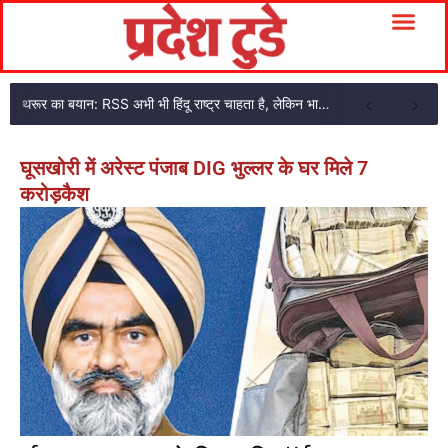
थरूर का बयान: RSS अभी भी हिंदू राष्ट्र चाहता है, लेकिन भागवत के शब्दों में नरमी दिखी
घूसखोरी में अरेस्ट पंजाब DIG भुल्लर के घर मिले 7
करोड़कैश