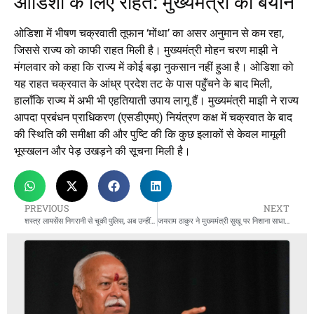
ओडिशा के लिए राहत: मुख्यमंत्री का बयान
ओडिशा में भीषण चक्रवाती तूफान ‘मोंथा’ का असर अनुमान से कम रहा,
जिससे राज्य को काफी राहत मिली है। मुख्यमंत्री मोहन चरण माझी ने
मंगलवार को कहा कि राज्य में कोई बड़ा नुकसान नहीं हुआ है। ओडिशा को
यह राहत चक्रवात के आंध्र प्रदेश तट के पास पहुँचने के बाद मिली,
हालाँकि राज्य में अभी भी एहतियाती उपाय लागू हैं। मुख्यमंत्री माझी ने राज्य
आपदा प्रबंधन प्राधिकरण (एसडीएमए) नियंत्रण कक्ष में चक्रवात के बाद
की स्थिति की समीक्षा की और पुष्टि की कि कुछ इलाकों से केवल मामूली
भूस्खलन और पेड़ उखड़ने की सूचना मिली है।
PREVIOUS
NEXT
शस्त्र लायसेंस निगरानी से चूकी पुलिस, अब उन्हीं से जा रही जान
जयराम ठाकुर ने मुख्यमंत्री सुखू पर निशाना साधा: “आपदा से ज़्यादा बिहार चुनाव की चिंता।”