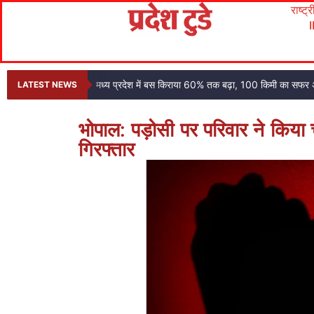
राष्ट्
मध्य प्रदेश में बस किराया 60% तक बढ़ा, 100 किमी का सफर
LATEST NEWS
भोपाल: पड़ोसी पर परिवार ने किया च
गिरफ्तार