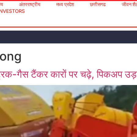
रीय
अंतरराष्ट्रीय
मध्य प्रदेश
छत्तीसगढ
जीवन शै
INVESTORS
long
्रक-गैस टैंकर कारों पर चढ़े, पिकअप उड