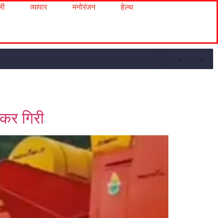
ली
व्यापार
मनोरंजन
हेल्थ
़कर गिरी