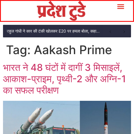
राहुल गांधी ने कार की टंकी खोलकर E20 पर हमला बोला, कहा- पूरी दाल ही काली है
Tag:
Aakash Prime
भारत ने 48 घंटों में दागीं 3 मिसाइलें,
आकाश-प्राइम, पृथ्वी-2 और अग्नि-1
का सफल परीक्षण