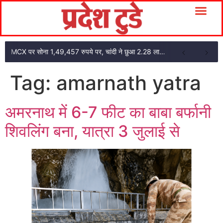
MCX पर सोना 1,49,457 रुपये पर, चांदी ने छुआ 2.28 लाख का स्तर
Tag:
amarnath yatra
अमरनाथ में 6-7 फीट का बाबा बर्फानी
शिवलिंग बना, यात्रा 3 जुलाई से