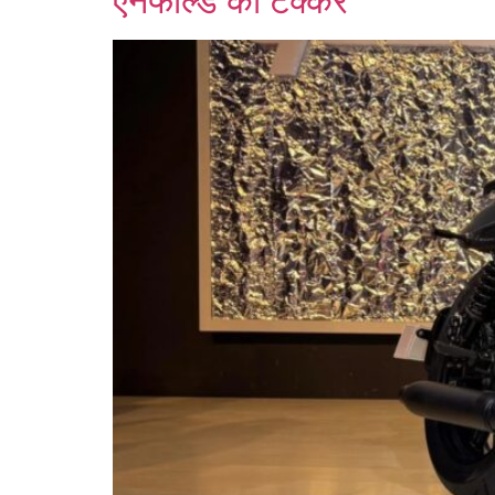
एनफील्ड को टक्कर