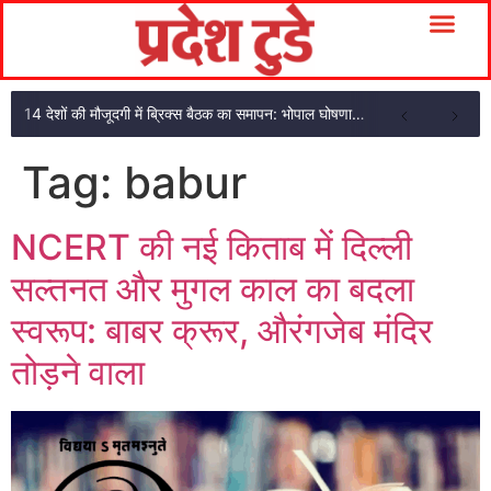
14 देशों की मौजूदगी में ब्रिक्स बैठक का समापन: भोपाल घोषणा पत्र अपनाया
Tag:
babur
NCERT की नई किताब में दिल्ली
सल्तनत और मुगल काल का बदला
स्वरूप: बाबर क्रूर, औरंगजेब मंदिर
तोड़ने वाला