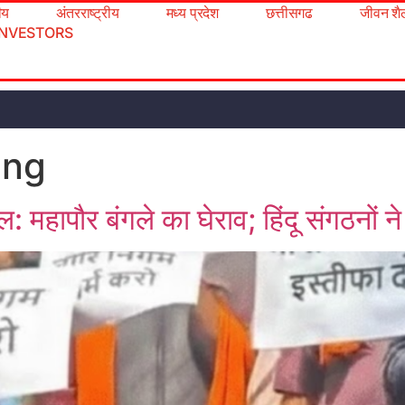
रीय
अंतरराष्ट्रीय
मध्य प्रदेश
छत्तीसगढ
जीवन शै
INVESTORS
ing
: महापौर बंगले का घेराव; हिंदू संगठनों न