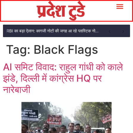
RBI का बड़ा ऐलान: कागजी नोटों की जगह आ रहे प्लास्टिक नोट, ₹10-₹20 के नोट बदल जाएंगे
Tag:
Black Flags
AI समिट विवाद: राहुल गांधी को काले
झंडे, दिल्ली में कांग्रेस HQ पर
नारेबाजी