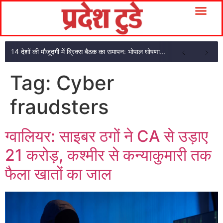
14 देशों की मौजूदगी में ब्रिक्स बैठक का समापन: भोपाल घोषणा पत्र अपनाया
Tag:
Cyber ​​
fraudsters
ग्वालियर: साइबर ठगों ने CA से उड़ाए
21 करोड़, कश्मीर से कन्याकुमारी तक
फैला खातों का जाल