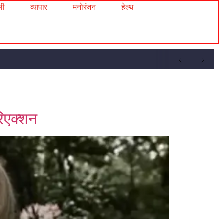
ली
व्यापार
मनोरंजन
हेल्थ
रिएक्शन