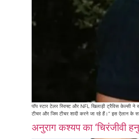
पॉप स्टार टेलर स्विफ्ट और NFL खिलाड़ी ट्रैविस केल्सी न
टीचर और जिम टीचर शादी करने जा रहे हैं।” इस ऐलान के साथ 
अनुराग कश्यप का ‘चिरंजीवी हन