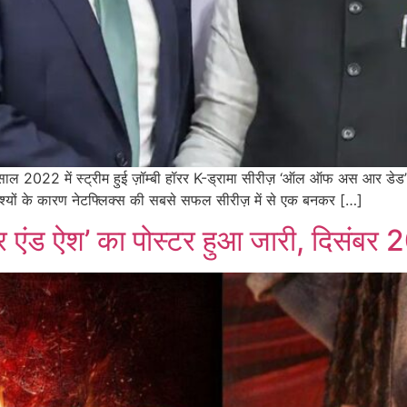
022 में स्ट्रीम हुई ज़ॉम्बी हॉरर K-ड्रामा सीरीज़ ‘ऑल ऑफ अस आर डेड’ ने
ृश्यों के कारण नेटफ्लिक्स की सबसे सफल सीरीज़ में से एक बनकर […]
 एंड ऐश’ का पोस्टर हुआ जारी, दिसंबर 2