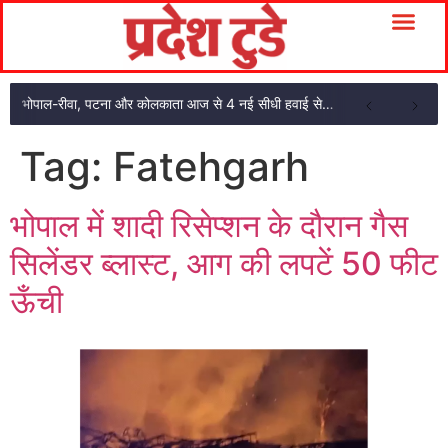
भोपाल-रीवा, पटना और कोलकाता आज से 4 नई सीधी हवाई सेवाएं: CM मोहन यादव ने दिखाई हरी झंडी
Tag:
Fatehgarh
भोपाल में शादी रिसेप्शन के दौरान गैस
सिलेंडर ब्लास्ट, आग की लपटें 50 फीट
ऊँची