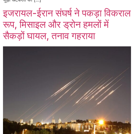
इजरायल-ईरान संघर्ष ने पकड़ा विकराल
रूप, मिसाइल और ड्रोन हमलों में
सैकड़ों घायल, तनाव गहराया