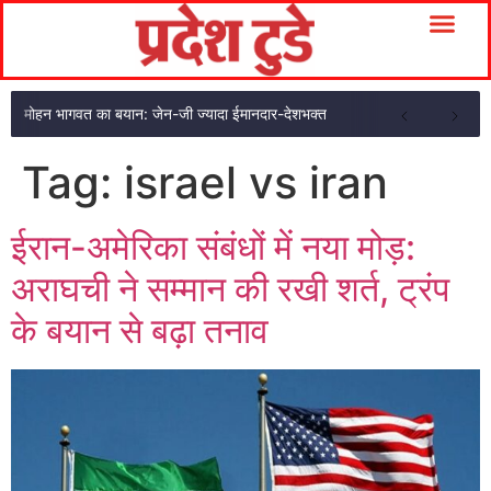
मोहन भागवत का बयान: जेन-जी ज्यादा ईमानदार-देशभक्त
Tag:
israel vs iran
ईरान-अमेरिका संबंधों में नया मोड़:
अराघची ने सम्मान की रखी शर्त, ट्रंप
के बयान से बढ़ा तनाव