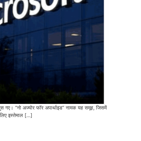
ें घुस गए। “नो अज्योर फॉर अपार्थाइड” नामक यह समूह, जिसमें
 लिए इस्तेमाल […]