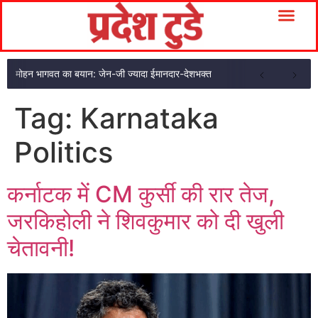
मोहन भागवत का बयान: जेन-जी ज्यादा ईमानदार-देशभक्त
Tag:
Karnataka
Politics
कर्नाटक में CM कुर्सी की रार तेज,
जरकिहोली ने शिवकुमार को दी खुली
चेतावनी!