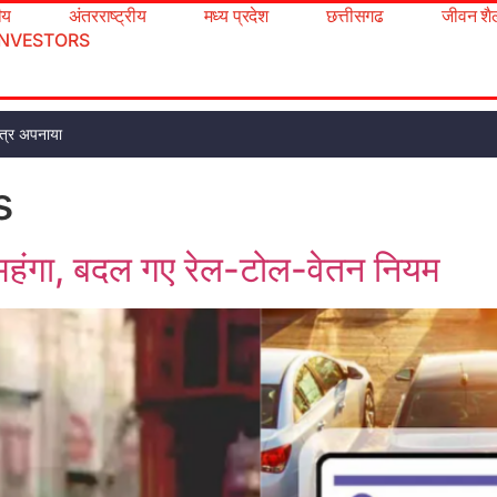
रीय
अंतरराष्ट्रीय
मध्य प्रदेश
छत्तीसगढ
जीवन शै
INVESTORS
 पत्र अपनाया
s
हंगा, बदल गए रेल-टोल-वेतन नियम