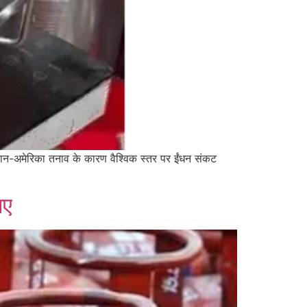
 ईरान-अमेरिका तनाव के कारण वैश्विक स्तर पर ईंधन संकट
पए