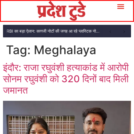
RBI का बड़ा ऐलान: कागजी नोटों की जगह आ रहे प्लास्टिक नोट, ₹10-₹20 के नोट बदल जाएंगे
Tag:
Meghalaya
इंदौर: राजा रघुवंशी हत्याकांड में आरोपी
सोनम रघुवंशी को 320 दिनों बाद मिली
जमानत