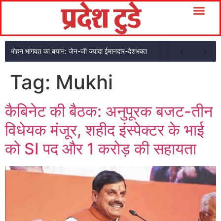
मोहन भागवत का बयान: जेन-जी ज्यादा ईमानदार-देशभक्त
Tag:
Mukhi
कैबिनेट की बैठक: अनुपूरक बजट-तीन
विधेयक मंजूर, शहीद इंस्पेक्टर के भाई
को SI पद और 1 करोड़ की सहायता