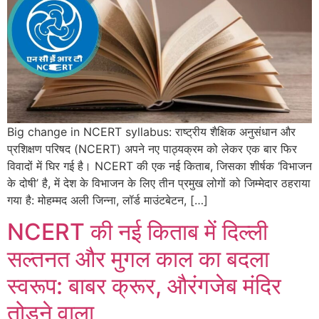
Big change in NCERT syllabus: राष्ट्रीय शैक्षिक अनुसंधान और
प्रशिक्षण परिषद (NCERT) अपने नए पाठ्यक्रम को लेकर एक बार फिर
विवादों में घिर गई है। NCERT की एक नई किताब, जिसका शीर्षक ‘विभाजन
के दोषी’ है, में देश के विभाजन के लिए तीन प्रमुख लोगों को जिम्मेदार ठहराया
गया है: मोहम्मद अली जिन्ना, लॉर्ड माउंटबेटन, […]
NCERT की नई किताब में दिल्ली
सल्तनत और मुगल काल का बदला
स्वरूप: बाबर क्रूर, औरंगजेब मंदिर
तोड़ने वाला