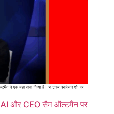
्टमैन ने एक बड़ा दावा किया है। ‘द टकर कार्लसन शो’ पर
enAI और CEO सैम ऑल्टमैन पर