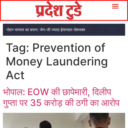
मोहन भागवत का बयान: जेन-जी ज्यादा ईमानदार-देशभक्त
Tag:
Prevention of
Money Laundering
Act
भोपाल: EOW की छापेमारी, दिलीप
गुप्ता पर 35 करोड़ की ठगी का आरोप