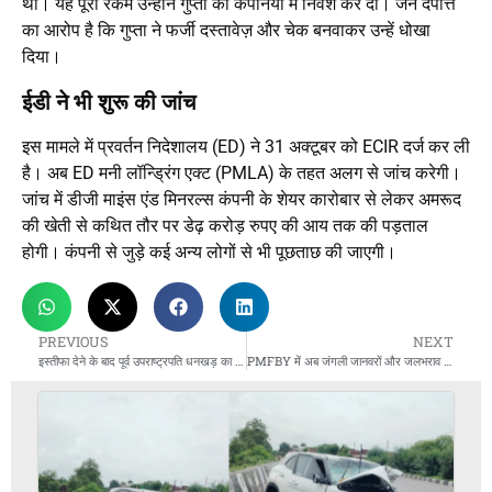
था। यह पूरी रकम उन्होंने गुप्ता की कंपनियों में निवेश कर दी। जैन दंपत्ति
का आरोप है कि गुप्ता ने फर्जी दस्तावेज़ और चेक बनवाकर उन्हें धोखा
दिया।
ईडी ने भी शुरू की जांच
इस मामले में प्रवर्तन निदेशालय (ED) ने 31 अक्टूबर को ECIR दर्ज कर ली
है। अब ED मनी लॉन्ड्रिंग एक्ट (PMLA) के तहत अलग से जांच करेगी।
जांच में डीजी माइंस एंड मिनरल्स कंपनी के शेयर कारोबार से लेकर अमरूद
की खेती से कथित तौर पर डेढ़ करोड़ रुपए की आय तक की पड़ताल
होगी। कंपनी से जुड़े कई अन्य लोगों से भी पूछताछ की जाएगी।
PREVIOUS
NEXT
इस्तीफा देने के बाद पूर्व उपराष्ट्रपति धनखड़ का पहला संबोधन आज भोपाल में
PMFBY में अब जंगली जानवरों और जलभराव से हुए नुकसान पर भी मिलेगा बीमा कवर