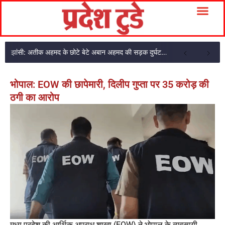
झांसी: अतीक अहमद के छोटे बेटे अबान अहमद की सड़क दुर्घटना में मौत
भोपाल: EOW की छापेमारी, दिलीप गुप्ता पर 35 करोड़ की
ठगी का आरोप
मध्य प्रदेश की आर्थिक अपराध शाखा (EOW) ने भोपाल के व्यवसायी