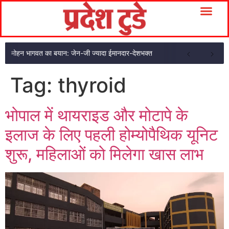
मोहन भागवत का बयान: जेन-जी ज्यादा ईमानदार-देशभक्त
Tag:
thyroid
भोपाल में थायराइड और मोटापे के
इलाज के लिए पहली होम्योपैथिक यूनिट
शुरू, महिलाओं को मिलेगा खास लाभ