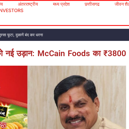
रीय
अंतरराष्ट्रीय
मध्य प्रदेश
छत्तीसगढ
जीवन शै
INVESTORS
ुस्सा फूटा, दुकानें बंद कर धरना
ास को नई उड़ान: McCain Foods का ₹3800