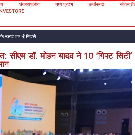
रीय
अंतरराष्ट्रीय
मध्य प्रदेश
छत्तीसगढ
जीवन शै
INVESTORS
ूंढो और उसका हल भी निकाले
रत: सीएम डॉ. मोहन यादव ने 10 ‘गिफ्ट सिटी’
लान