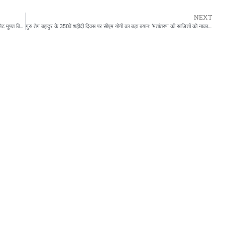
NEXT
बिहार चुनाव की सरगर्मियां तेज: नीतीश सरकार ने जनता को दीं तीन बड़ी सौगातें, 100 यूनिट मुफ्त बिजली देने की तैयारी
गुरु तेग बहादुर के 350वें शहीदी दिवस पर सीएम योगी का बड़ा बयान: ‘मतांतरण की साजिशों को नाकाम करने के लिए रहें सजग’