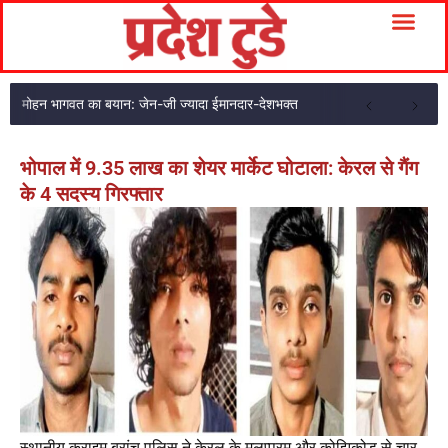
मोहन भागवत का बयान: जेन-जी ज्यादा ईमानदार-देशभक्त
भोपाल में 9.35 लाख का शेयर मार्केट घोटाला: केरल से गैंग
के 4 सदस्य गिरफ्तार
स्थानीय क्राइम ब्रांच पुलिस ने केरल के मलप्पुरम और कोझिकोड से चार